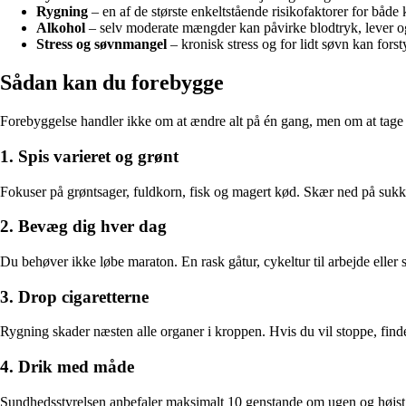
Rygning
– en af de største enkeltstående risikofaktorer for både
Alkohol
– selv moderate mængder kan påvirke blodtryk, lever 
Stress og søvnmangel
– kronisk stress og for lidt søvn kan for
Sådan kan du forebygge
Forebyggelse handler ikke om at ændre alt på én gang, men om at tage små
1. Spis varieret og grønt
Fokuser på grøntsager, fuldkorn, fisk og magert kød. Skær ned på sukker
2. Bevæg dig hver dag
Du behøver ikke løbe maraton. En rask gåtur, cykeltur til arbejde eller 
3. Drop cigaretterne
Rygning skader næsten alle organer i kroppen. Hvis du vil stoppe, finde
4. Drik med måde
Sundhedsstyrelsen anbefaler maksimalt 10 genstande om ugen og højst 4