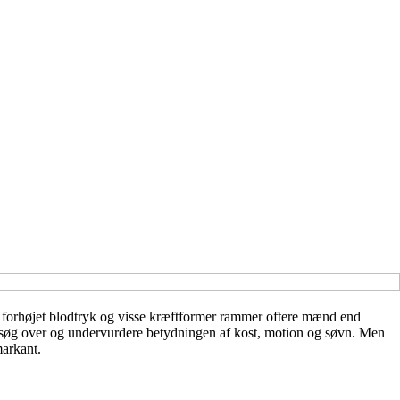
 forhøjet blodtryk og visse kræftformer rammer oftere mænd end
besøg over og undervurdere betydningen af kost, motion og søvn. Men
markant.