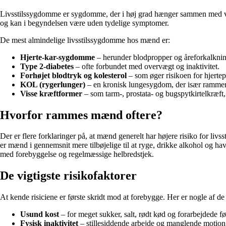
Livsstilssygdomme er sygdomme, der i høj grad hænger sammen med vore
og kan i begyndelsen være uden tydelige symptomer.
De mest almindelige livsstilssygdomme hos mænd er:
Hjerte-kar-sygdomme
– herunder blodpropper og åreforkalknin
Type 2-diabetes
– ofte forbundet med overvægt og inaktivitet.
Forhøjet blodtryk og kolesterol
– som øger risikoen for hjerte
KOL (rygerlunger)
– en kronisk lungesygdom, der især rammer
Visse kræftformer
– som tarm-, prostata- og bugspytkirtelkræft, h
Hvorfor rammes mænd oftere?
Der er flere forklaringer på, at mænd generelt har højere risiko for li
er mænd i gennemsnit mere tilbøjelige til at ryge, drikke alkohol og h
med forebyggelse og regelmæssige helbredstjek.
De vigtigste risikofaktorer
At kende risiciene er første skridt mod at forebygge. Her er nogle af 
Usund kost
– for meget sukker, salt, rødt kød og forarbejdede f
Fysisk inaktivitet
– stillesiddende arbejde og manglende motion