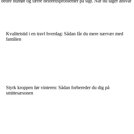
 bedre humør og færre helbredsproblemer på sigt. Når du tager ansvar
Kvalitetstid i en travl hverdag: Sådan får du mere nærvær med
familien
Styrk kroppen før vinteren: Sådan forbereder du dig på
smittesæsonen