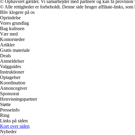
© Ophavsret gælder. Vi samarbejder med partnere og kan få provision
© Alle rettigheder er forbeholdt. Denne side bruger affiliate-links, som
Bliv klogere på os
Oprindelse
Vores grundlag
Bag kulissen
Vær med
Kontorsteder
Artikler
Gratis materiale
Deals
Anmeldelser
Valgguides
Instruktioner
Optagelser
Koordination
Annoncegiver
Sponsorat
Henvisningspartner
Støtte
Presseinfo
Ring
Links på siden
Kort over siden
Nyheder