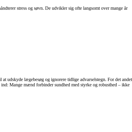
ndterer stress og søvn. De udvikler sig ofte langsomt over mange år
il at udskyde lægebesøg og ignorere tidlige advarselstegn. For det andet
torer ind: Mange mænd forbinder sundhed med styrke og robusthed – ikke