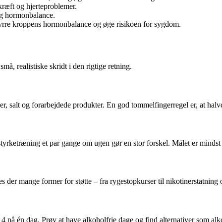
 kræft og hjerteproblemer.
og hormonbalance.
styrre kroppens hormonbalance og øge risikoen for sygdom.
, realistiske skridt i den rigtige retning.
, salt og forarbejdede produkter. En god tommelfingerregel er, at halvd
styrketræning et par gange om ugen gør en stor forskel. Målet er mindst 
s der mange former for støtte – fra rygestopkurser til nikotinerstatning
 på én dag. Prøv at have alkoholfrie dage og find alternativer som alk