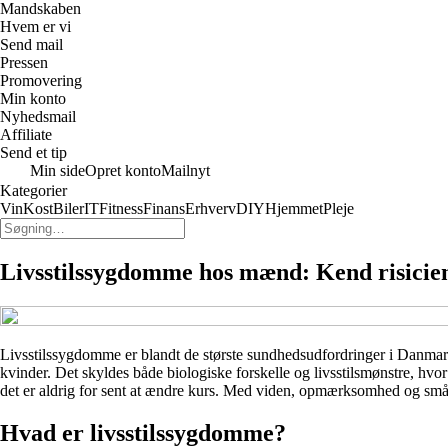
Mandskaben
Hvem er vi
Send mail
Pressen
Promovering
Min konto
Nyhedsmail
Affiliate
Send et tip
Min side
Opret konto
Mailnyt
Kategorier
Vin
Kost
Biler
IT
Fitness
Finans
Erhverv
DIY
Hjemmet
Pleje
Livsstilssygdomme hos mænd: Kend risiciene
Livsstilssygdomme er blandt de største sundhedsudfordringer i Danmar
kvinder. Det skyldes både biologiske forskelle og livsstilsmønstre, h
det er aldrig for sent at ændre kurs. Med viden, opmærksomhed og små 
Hvad er livsstilssygdomme?