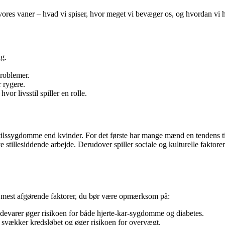
s vaner – hvad vi spiser, hvor meget vi bevæger os, og hvordan vi hå
g.
problemer.
 rygere.
vor livsstil spiller en rolle.
vsstilssygdomme end kvinder. For det første har mange mænd en tendens t
ave stillesiddende arbejde. Derudover spiller sociale og kulturelle fak
de mest afgørende faktorer, du bør være opmærksom på:
ødevarer øger risikoen for både hjerte-kar-sygdomme og diabetes.
 svækker kredsløbet og øger risikoen for overvægt.