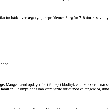
siko for både overvægt og hjerteproblemer. Sørg for 7–8 timers søvn og f
undhed
lige. Mange mænd opdager først forhøjet blodtryk eller kolesterol, når s
 familien. Et simpelt tjek kan være første skridt mod et længere og sunde