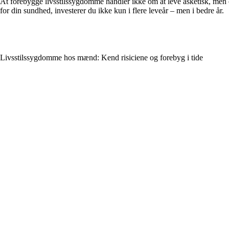
At forebygge livsstilssygdomme handler ikke om at leve asketisk, men
for din sundhed, investerer du ikke kun i flere leveår – men i bedre år.
Livsstilssygdomme hos mænd: Kend risiciene og forebyg i tide