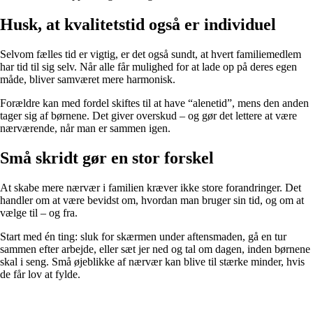
Husk, at kvalitetstid også er individuel
Selvom fælles tid er vigtig, er det også sundt, at hvert familiemedlem
har tid til sig selv. Når alle får mulighed for at lade op på deres egen
måde, bliver samværet mere harmonisk.
Forældre kan med fordel skiftes til at have “alenetid”, mens den anden
tager sig af børnene. Det giver overskud – og gør det lettere at være
nærværende, når man er sammen igen.
Små skridt gør en stor forskel
At skabe mere nærvær i familien kræver ikke store forandringer. Det
handler om at være bevidst om, hvordan man bruger sin tid, og om at
vælge til – og fra.
Start med én ting: sluk for skærmen under aftensmaden, gå en tur
sammen efter arbejde, eller sæt jer ned og tal om dagen, inden børnene
skal i seng. Små øjeblikke af nærvær kan blive til stærke minder, hvis
de får lov at fylde.