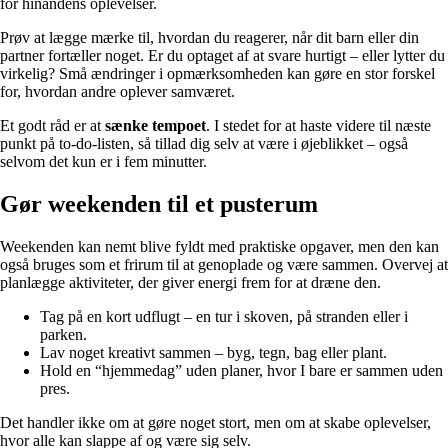
for hinandens oplevelser.
Prøv at lægge mærke til, hvordan du reagerer, når dit barn eller din
partner fortæller noget. Er du optaget af at svare hurtigt – eller lytter du
virkelig? Små ændringer i opmærksomheden kan gøre en stor forskel
for, hvordan andre oplever samværet.
Et godt råd er at
sænke tempoet
. I stedet for at haste videre til næste
punkt på to-do-listen, så tillad dig selv at være i øjeblikket – også
selvom det kun er i fem minutter.
Gør weekenden til et pusterum
Weekenden kan nemt blive fyldt med praktiske opgaver, men den kan
også bruges som et frirum til at genoplade og være sammen. Overvej at
planlægge aktiviteter, der giver energi frem for at dræne den.
Tag på en kort udflugt – en tur i skoven, på stranden eller i
parken.
Lav noget kreativt sammen – byg, tegn, bag eller plant.
Hold en “hjemmedag” uden planer, hvor I bare er sammen uden
pres.
Det handler ikke om at gøre noget stort, men om at skabe oplevelser,
hvor alle kan slappe af og være sig selv.