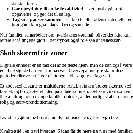
dækker bord.
Gør oprydning til en fælles aktivitet
– sæt musik på, fordel
opgaverne, og gør det til en leg.
Tag små pauser sammen
– en kop te efter aftensmaden eller en
kort gåtur kan give plads til ro og samtale.
Når familien samarbejder om hverdagens gøremål, bliver det ikke kun
lettere at få tingene gjort – det styrker også følelsen af fællesskab.
Skab skærmfrie zoner
Digitale enheder er en fast del af de fleste hjem, men de kan også være
en af de største barrierer for nærvær. Overvej at indføre skærmfrie
perioder eller zoner, hvor telefoner, tablets og tv er lagt væk.
Et godt sted at starte er
måltiderne
. Aftal, at ingen bruger skærme ved
bordet, og brug i stedet tiden på at tale sammen. Det kan virke som en
lille ændring, men mange familier oplever, at det hurtigt skaber en mere
rolig og nærværende stemning.
Livsstilssygdomme hos mænd: Kend risiciene og forebyg i tide
Kvalitetstid i en travl hverdag: Sådan får du mere nærvær med familien