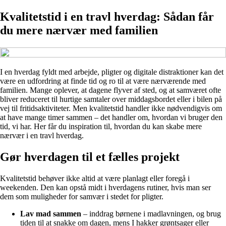
Kvalitetstid i en travl hverdag: Sådan får
du mere nærvær med familien
I en hverdag fyldt med arbejde, pligter og digitale distraktioner kan det
være en udfordring at finde tid og ro til at være nærværende med
familien. Mange oplever, at dagene flyver af sted, og at samværet ofte
bliver reduceret til hurtige samtaler over middagsbordet eller i bilen på
vej til fritidsaktiviteter. Men kvalitetstid handler ikke nødvendigvis om
at have mange timer sammen – det handler om, hvordan vi bruger den
tid, vi har. Her får du inspiration til, hvordan du kan skabe mere
nærvær i en travl hverdag.
Gør hverdagen til et fælles projekt
Kvalitetstid behøver ikke altid at være planlagt eller foregå i
weekenden. Den kan opstå midt i hverdagens rutiner, hvis man ser
dem som muligheder for samvær i stedet for pligter.
Lav mad sammen
– inddrag børnene i madlavningen, og brug
tiden til at snakke om dagen, mens I hakker grøntsager eller