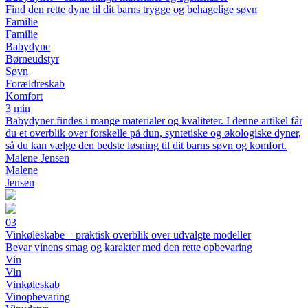
Find den rette dyne til dit barns trygge og behagelige søvn
Familie
Familie
Babydyne
Børneudstyr
Søvn
Forældreskab
Komfort
3 min
Babydyner findes i mange materialer og kvaliteter. I denne artikel får
du et overblik over forskelle på dun, syntetiske og økologiske dyner,
så du kan vælge den bedste løsning til dit barns søvn og komfort.
Malene Jensen
Malene
Jensen
03
Vinkøleskabe – praktisk overblik over udvalgte modeller
Bevar vinens smag og karakter med den rette opbevaring
Vin
Vin
Vinkøleskab
Vinopbevaring