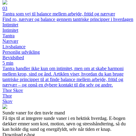
03
Tantra som vej til balance mellem arbejde, fritid og nærvær
Find ro, nærvær og balance gennem tantriske principper i hverdagen
Intimitet
Intimitet
Tantra
Nærvær
Livsbalance
Personlig udvikling
Bevidsthed
5 min
Tantra handler ikke kun om intimitet, men om at skabe harmoni
mellem krop, sind og ånd. Artiklen viser, hvordan du kan bruge
tantriske principper til at finde balance mellem arbejde, fritid og
nærvær – og opnå en dybere kontakt til dig selv og andre.
Thor Skov
Thor
Skov
Sunde vaner for den travle mand
Få tips til at integrere sunde vaner i en hektisk hverdag. E-bogen
dækker emner som kost, motion, søvn og stresshåndtering, så du
kan holde dig sund og energifyldt, selv når tiden er knap.
Download e-bog