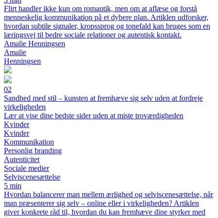
Flirt handler ikke kun om romantik, men om at aflæse og forstå
menneskelig kommunikation på et dybere plan. Artiklen udforsker,
hvordan subtile signaler, kropssprog og tonefald kan bruges som en
læringsvej til bedre sociale relationer og autentisk kontakt.
Amalie Henningsen
Amalie
Henningsen
02
Sandhed med stil – kunsten at fremhæve sig selv uden at fordreje
virkeligheden
Lær at vise dine bedste sider uden at miste troværdigheden
Kvinder
Kvinder
Kommunikation
Personlig branding
Autenticitet
Sociale medier
Selviscenesættelse
5 min
Hvordan balancerer man mellem ærlighed og selviscenesættelse, når
man præsenterer sig selv – online eller i virkeligheden? Artiklen
giver konkrete råd til, hvordan du kan fremhæve dine styrker med