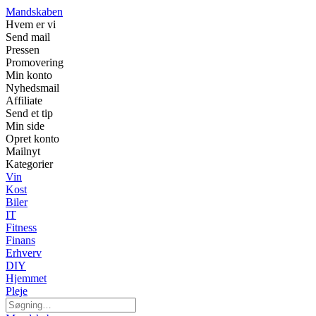
Mandskaben
Hvem er vi
Send mail
Pressen
Promovering
Min konto
Nyhedsmail
Affiliate
Send et tip
Min side
Opret konto
Mailnyt
Kategorier
Vin
Kost
Biler
IT
Fitness
Finans
Erhverv
DIY
Hjemmet
Pleje