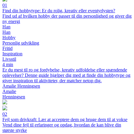
01
Find din hobbytype: Er du rolig, kreativ eller eventyrlysten?
Find ud af hvilken hobby der passer til din personlighed og giver dig
ny energi
Han
Han
Hobby
Personlig udvikling
Fritid
Inspiration
Livsstil
4 min
Er du mest til ro og fordybelse, kreativ udfoldelse eller spændende
oplevelser? Denne guide hjælper dig med at finde din hobbytype og
giver inspiration til aktiviteter, der matcher netop dig.
Amalie Henningsen
Amalie
Henningsen
02
Fejl som drivkraft: Lær at acceptere dem og bruge dem til at vokse
Vend dine fejl til erfaringer og opdag, hvordan de kan blive din
største styrke