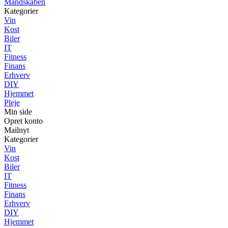
Mandskaben
Kategorier
Vin
Kost
Biler
IT
Fitness
Finans
Erhverv
DIY
Hjemmet
Pleje
Min side
Opret konto
Mailnyt
Kategorier
Vin
Kost
Biler
IT
Fitness
Finans
Erhverv
DIY
Hjemmet