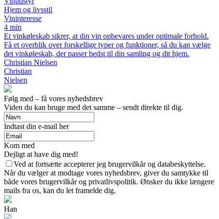
Vinudstyr
Hjem og livsstil
Vininteresse
4 min
Et vinkøleskab sikrer, at din vin opbevares under optimale forhold.
Få et overblik over forskellige typer og funktioner, så du kan vælge
det vinkøleskab, der passer bedst til din samling og dit hjem.
Christian Nielsen
Christian
Nielsen
Følg med – få vores nyhedsbrev
Viden du kan bruge med det samme – sendt direkte til dig.
Indtast din e-mail her
Kom med
Dejligt at have dig med!
Ved at fortsætte accepterer jeg brugervilkår og databeskyttelse.
Når du vælger at modtage vores nyhedsbrev, giver du samtykke til
både vores brugervilkår og privatlivspolitik. Ønsker du ikke længere
mails fra os, kan du let framelde dig.
Han