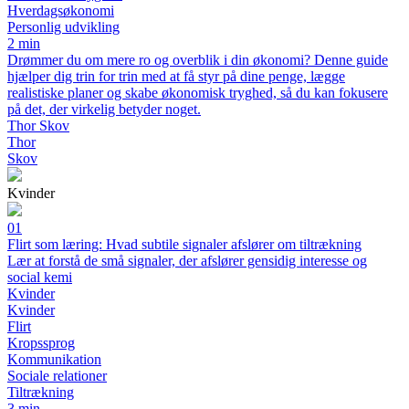
Hverdagsøkonomi
Personlig udvikling
2 min
Drømmer du om mere ro og overblik i din økonomi? Denne guide
hjælper dig trin for trin med at få styr på dine penge, lægge
realistiske planer og skabe økonomisk tryghed, så du kan fokusere
på det, der virkelig betyder noget.
Thor Skov
Thor
Skov
Kvinder
01
Flirt som læring: Hvad subtile signaler afslører om tiltrækning
Lær at forstå de små signaler, der afslører gensidig interesse og
social kemi
Kvinder
Kvinder
Flirt
Kropssprog
Kommunikation
Sociale relationer
Tiltrækning
3 min