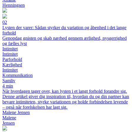
Henningsen
02
Lysten der varer: Sådan styrker du variation og åbenhed i det lange
forhold
Genopdag gnisten og skab nærhed gennem ærlighed, nysgerrighed
og fælles lyst
Intimitet
Intimitet
Parforhold
Kærlighed
Intimitet
Kommunikation
Samliv
4 min
Når hverdagen tager over, kan lysten i et langt forhold forandre sig.
Denne artikel giver dig inspiration til, hvordan du og din partner kan
bevare intimiteten, styrke variationen og holde forbindelsen levende
– også når forelskelsen har lagt sig.
Malene Jensen
Malene
Jensen