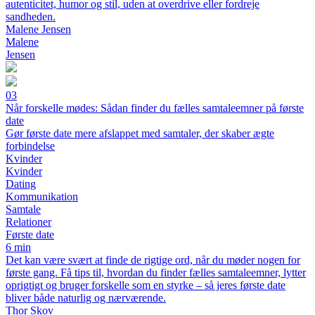
autenticitet, humor og stil, uden at overdrive eller fordreje
sandheden.
Malene Jensen
Malene
Jensen
03
Når forskelle mødes: Sådan finder du fælles samtaleemner på første
date
Gør første date mere afslappet med samtaler, der skaber ægte
forbindelse
Kvinder
Kvinder
Dating
Kommunikation
Samtale
Relationer
Første date
6 min
Det kan være svært at finde de rigtige ord, når du møder nogen for
første gang. Få tips til, hvordan du finder fælles samtaleemner, lytter
oprigtigt og bruger forskelle som en styrke – så jeres første date
bliver både naturlig og nærværende.
Thor Skov