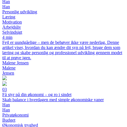
Han
Han
Personlig udvikling
Læring
Motivation
Arbejdsliv
Selvindsigt
4 min
Fejl er uundgåelige – men de behøver ikke være nederlag. Denne
artikel viser, hvordan du kan ændre dit syn på fejl, bruge dem som
læring og skabe personlig og professionel udvikling gennem modet
til at prøve igen.
Malene Jensen
Malene
Jensen
03
Få styr på din økonomi – og ro i sindet
Skab balance i hverdagen med simple økonomiske vaner
Han
Han
Privatøkonomi
Budget
Økonomisk tryghed