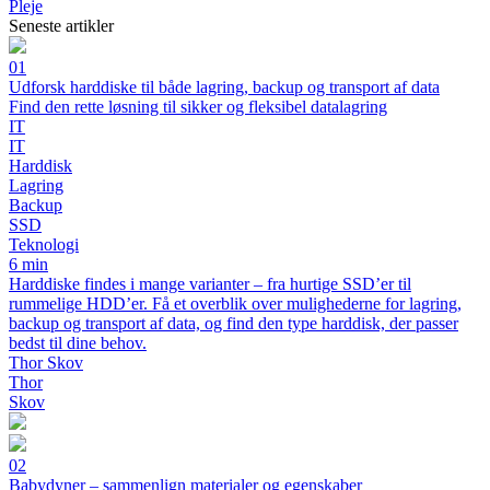
Pleje
Seneste artikler
01
Udforsk harddiske til både lagring, backup og transport af data
Find den rette løsning til sikker og fleksibel datalagring
IT
IT
Harddisk
Lagring
Backup
SSD
Teknologi
6 min
Harddiske findes i mange varianter – fra hurtige SSD’er til
rummelige HDD’er. Få et overblik over mulighederne for lagring,
backup og transport af data, og find den type harddisk, der passer
bedst til dine behov.
Thor Skov
Thor
Skov
02
Babydyner – sammenlign materialer og egenskaber