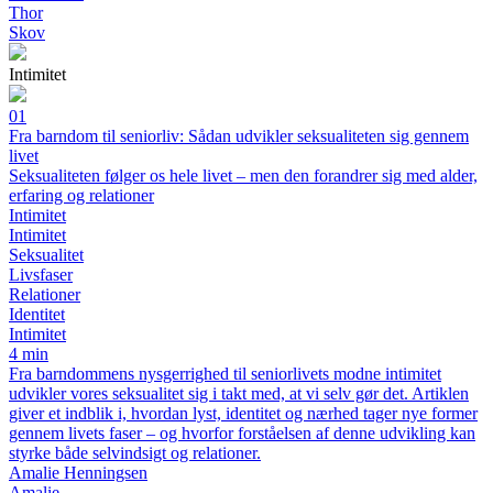
Thor
Skov
Intimitet
01
Fra barndom til seniorliv: Sådan udvikler seksualiteten sig gennem
livet
Seksualiteten følger os hele livet – men den forandrer sig med alder,
erfaring og relationer
Intimitet
Intimitet
Seksualitet
Livsfaser
Relationer
Identitet
Intimitet
4 min
Fra barndommens nysgerrighed til seniorlivets modne intimitet
udvikler vores seksualitet sig i takt med, at vi selv gør det. Artiklen
giver et indblik i, hvordan lyst, identitet og nærhed tager nye former
gennem livets faser – og hvorfor forståelsen af denne udvikling kan
styrke både selvindsigt og relationer.
Amalie Henningsen
Amalie