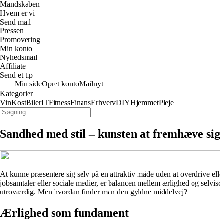
Mandskaben
Hvem er vi
Send mail
Pressen
Promovering
Min konto
Nyhedsmail
Affiliate
Send et tip
Min side
Opret konto
Mailnyt
Kategorier
Vin
Kost
Biler
IT
Fitness
Finans
Erhverv
DIY
Hjemmet
Pleje
Sandhed med stil – kunsten at fremhæve sig
At kunne præsentere sig selv på en attraktiv måde uden at overdrive ell
jobsamtaler eller sociale medier, er balancen mellem ærlighed og selvi
utroværdig. Men hvordan finder man den gyldne middelvej?
Ærlighed som fundament