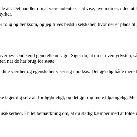
ælle alt. Det handler om at være autentisk – at vise, hvem du er, uden at 
tyrker.
 er rolig og tænksom, og jeg trives bedst i selskaber, hvor der er plads ti
overbevisende end generelle udsagn. Siger du, at du er eventyrlysten, 
r, når de har brug for støtte.
 dine værdier og egenskaber viser sig i praksis. Det gør dig både mere 
e tager dig selv alt for højtideligt, og det gør dig mere tilgængelig. Me
jule usikkerhed. En let bemærkning om, at du stadig kæmper med at folde