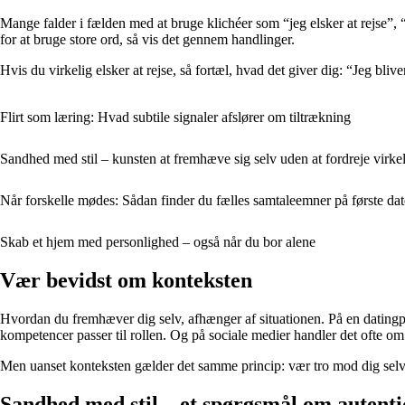
Mange falder i fælden med at bruge klichéer som “jeg elsker at rejse”, “j
for at bruge store ord, så vis det gennem handlinger.
Hvis du virkelig elsker at rejse, så fortæl, hvad det giver dig: “Jeg bl
Flirt som læring: Hvad subtile signaler afslører om tiltrækning
Sandhed med stil – kunsten at fremhæve sig selv uden at fordreje virke
Når forskelle mødes: Sådan finder du fælles samtaleemner på første dat
Skab et hjem med personlighed – også når du bor alene
Vær bevidst om konteksten
Hvordan du fremhæver dig selv, afhænger af situationen. På en datingp
kompetencer passer til rollen. Og på sociale medier handler det ofte om at
Men uanset konteksten gælder det samme princip: vær tro mod dig selv. Hv
Sandhed med stil – et spørgsmål om autenti