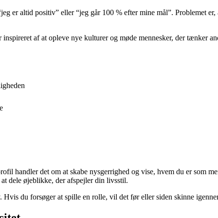
eg er altid positiv” eller “jeg går 100 % efter mine mål”. Problemet er, 
iver inspireret af at opleve nye kulturer og møde mennesker, der tænker 
ligheden
e
rofil handler det om at skabe nysgerrighed og vise, hvem du er som men
 dele øjeblikke, der afspejler din livsstil.
is du forsøger at spille en rolle, vil det før eller siden skinne igennem
citet