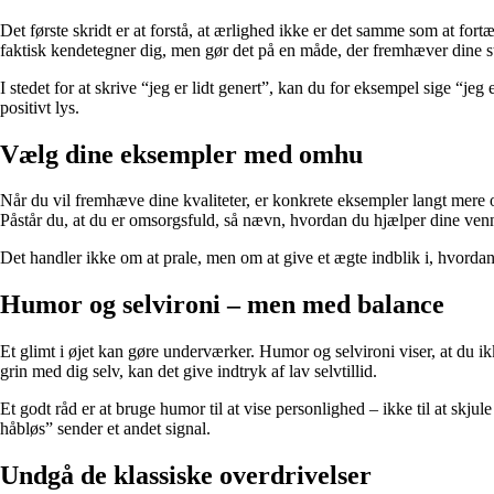
Det første skridt er at forstå, at ærlighed ikke er det samme som at fort
faktisk kendetegner dig, men gør det på en måde, der fremhæver dine s
I stedet for at skrive “jeg er lidt genert”, kan du for eksempel sige “jeg
positivt lys.
Vælg dine eksempler med omhu
Når du vil fremhæve dine kvaliteter, er konkrete eksempler langt mere 
Påstår du, at du er omsorgsfuld, så nævn, hvordan du hjælper dine venne
Det handler ikke om at prale, men om at give et ægte indblik i, hvordan
Humor og selvironi – men med balance
Et glimt i øjet kan gøre underværker. Humor og selvironi viser, at du ikk
grin med dig selv, kan det give indtryk af lav selvtillid.
Et godt råd er at bruge humor til at vise personlighed – ikke til at sk
håbløs” sender et andet signal.
Undgå de klassiske overdrivelser