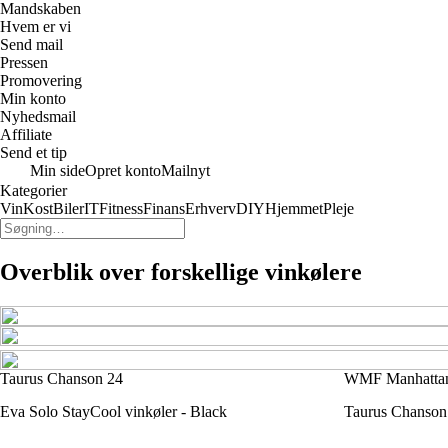
Mandskaben
Hvem er vi
Send mail
Pressen
Promovering
Min konto
Nyhedsmail
Affiliate
Send et tip
Min side
Opret konto
Mailnyt
Kategorier
Vin
Kost
Biler
IT
Fitness
Finans
Erhverv
DIY
Hjemmet
Pleje
Overblik over forskellige vinkølere
Taurus Chanson 24
WMF Manhattan
Eva Solo StayCool vinkøler - Black
Taurus Chanson